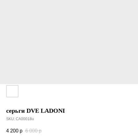
серьги DVE LADONI
SKU:
CA00018u
4 200
р
6 000
р