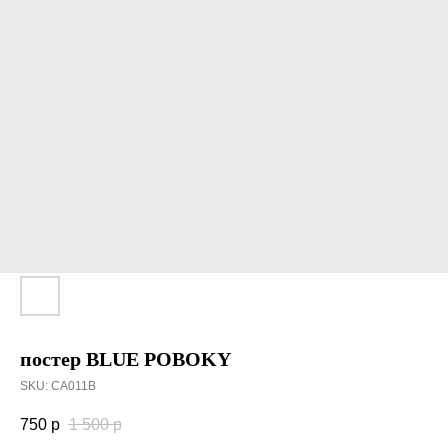
постер BLUE POBOKY
SKU:
CA011B
750
р
1 500
р