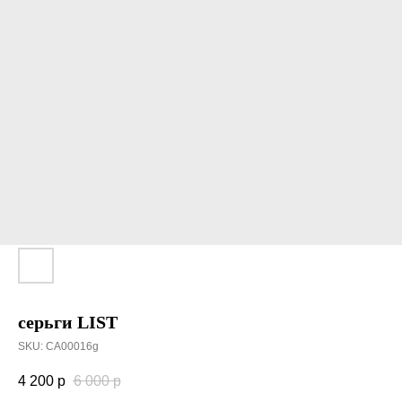
cерьги LIST
SKU:
CA00016g
4 200
р
6 000
р