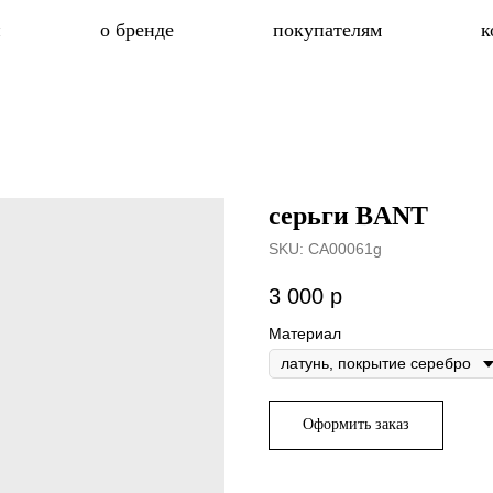
н
о бренде
покупателям
к
серьги BANT
SKU:
CA00061g
3 000
р
Материал
Оформить заказ