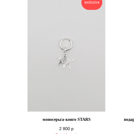
exclusive
моносерьга-конго STARS
пода
2 800
р