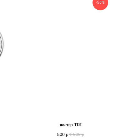
-50%
постер TRI
500
р
1 000
р