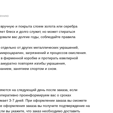
нению
 вручную и покрыта слоем золота или серебра
ет блеск и долго служит, но может стираться
довали вас долгие годы, соблюдайте правила
 отдельно от других металлических украшений,
 микроцарапин, загрязнений и процессов окисления.
и в фирменной коробке и протирать ювелирной
 аккуратно повторяя изгибы украшения,
панием, занятием спортом и сном.
ляются на следующий день после заказа, если
 оперативно проинформируем вас о сроках
имает 3-7 дней. При оформлении заказа вы сможете
ле оформления заказа вы получите подтверждение на
сли вы укажите, что заказ необходимо доставить